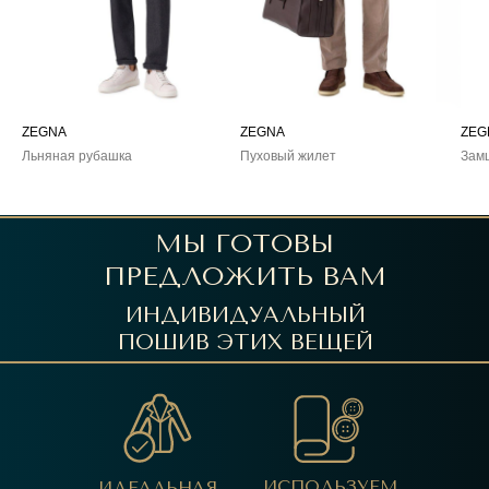
ZEGNA
ZEGNA
ZEG
Льняная рубашка
Пуховый жилет
Зам
МЫ ГОТОВЫ
ПРЕДЛОЖИТЬ ВАМ
ИНДИВИДУАЛЬНЫЙ
ПОШИВ ЭТИХ ВЕЩЕЙ
ИСПОЛЬЗУЕМ
ИДЕАЛЬНАЯ