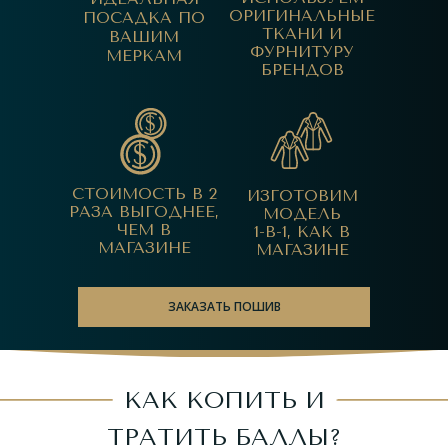
ОРИГИНАЛЬНЫЕ
ПОСАДКА ПО
ТКАНИ И
ВАШИМ
ФУРНИТУРУ
МЕРКАМ
БРЕНДОВ
СТОИМОСТЬ В 2
ИЗГОТОВИМ
РАЗА ВЫГОДНЕЕ,
МОДЕЛЬ
ЧЕМ В
1-В-1, КАК В
МАГАЗИНЕ
МАГАЗИНЕ
ЗАКАЗАТЬ ПОШИВ
КАК КОПИТЬ И
ТРАТИТЬ БАЛЛЫ?