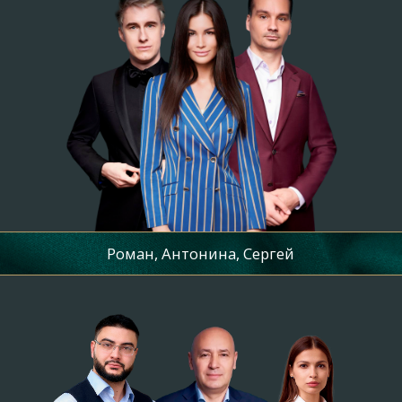
АКЦИЯ: СОРОЧКА
В ПОДАРОК
Мы готовы предложить вам сорочку
в подарок, чтобы вы оценили
качество нашего сервиса
Как получить подарок?
Связаться с нами
и сказать промокод
«ДРУГ»
Приехать
на примерку