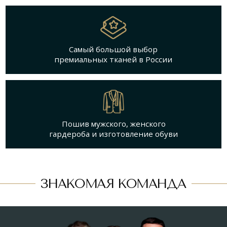
премиальных тканей в России
Пошив мужского, женского
Роман, Антонина, Сергей
гардероба и изготовление обуви
Николай, Арсен, Анна